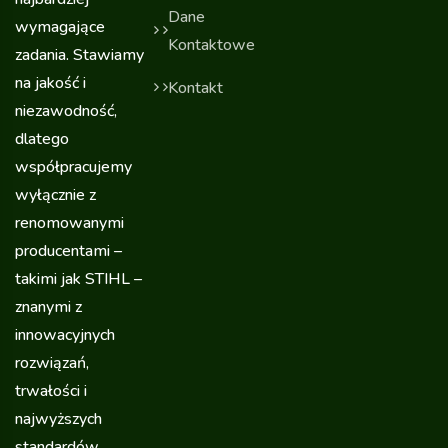
Dane
wymagające
Kontaktowe
zadania. Stawiamy
na jakość i
Kontakt
niezawodność,
dlatego
współpracujemy
wyłącznie z
renomowanymi
producentami –
takimi jak STIHL –
znanymi z
innowacyjnych
rozwiązań,
trwałości i
najwyższych
standardów