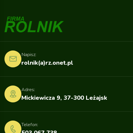
Napisz:
rolnik(a)rz.onet.pl
Adres:
Mickiewicza 9, 37-300 Leżajsk
Telefon:
503 067 738