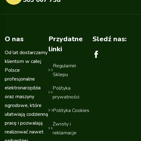
O nas
Przydatne
Sledź nas:
linki
Od lat dostarczamy
klientom w całej
Regulamin
Polsce
Sklepu
profesjonalne
elektronarzędzia
Polityka
oraz maszyny
prywatności
ogrodowe, które
Polityka Cookies
ułatwiają codzienną
pracę i pozwalają
Zwroty i
realizować nawet
reklamacje
najbardziej