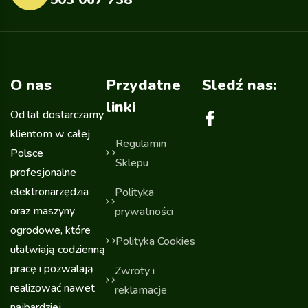
O nas
Przydatne
Sledź nas:
linki
Od lat dostarczamy
klientom w całej
Regulamin
Polsce
Sklepu
profesjonalne
elektronarzędzia
Polityka
oraz maszyny
prywatności
ogrodowe, które
Polityka Cookies
ułatwiają codzienną
pracę i pozwalają
Zwroty i
realizować nawet
reklamacje
najbardziej