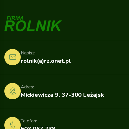
Napisz:
rolnik(a)rz.onet.pl
Adres:
Mickiewicza 9, 37-300 Leżajsk
Telefon:
503 067 738