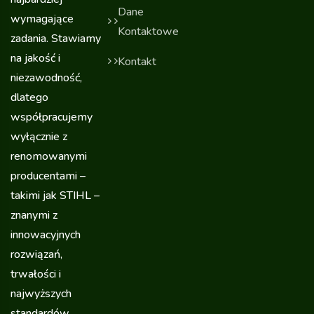
Dane
wymagające
Kontaktowe
zadania. Stawiamy
na jakość i
Kontakt
niezawodność,
dlatego
współpracujemy
wyłącznie z
renomowanymi
producentami –
takimi jak STIHL –
znanymi z
innowacyjnych
rozwiązań,
trwałości i
najwyższych
standardów