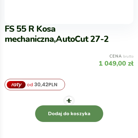
FS 55 R Kosa
mechaniczna,AutoCut 27-2
CENA
brutto
1 049,00
zł
raty
30,42
PLN
od
Dodaj do koszyka