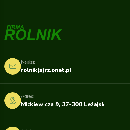
Napisz:
rolnik(a)rz.onet.pl
Adres:
Mickiewicza 9, 37-300 Leżajsk