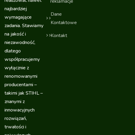
realizować nawet
reklamacje
najbardziej
Dane
wymagające
Kontaktowe
zadania. Stawiamy
na jakość i
Kontakt
niezawodność,
dlatego
współpracujemy
wyłącznie z
renomowanymi
producentami –
takimi jak STIHL –
znanymi z
innowacyjnych
rozwiązań,
trwałości i