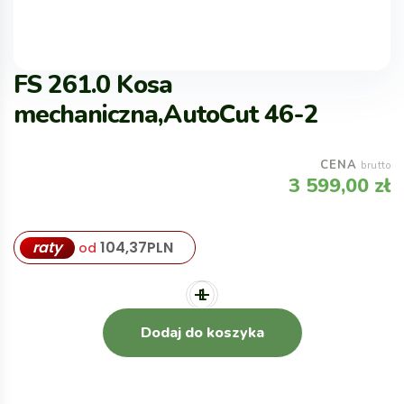
FS 261.0 Kosa
mechaniczna,AutoCut 46-2
CENA
brutto
3 599,00
zł
raty
104,37
PLN
od
Dodaj do koszyka