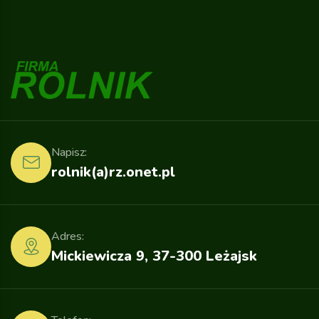
Napisz:
rolnik(a)rz.onet.pl
Adres:
Mickiewicza 9, 37-300 Leżajsk