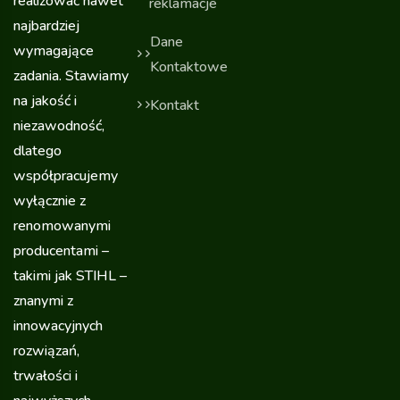
realizować nawet
reklamacje
najbardziej
Dane
wymagające
Kontaktowe
zadania. Stawiamy
na jakość i
Kontakt
niezawodność,
dlatego
współpracujemy
wyłącznie z
renomowanymi
producentami –
takimi jak STIHL –
znanymi z
innowacyjnych
rozwiązań,
trwałości i