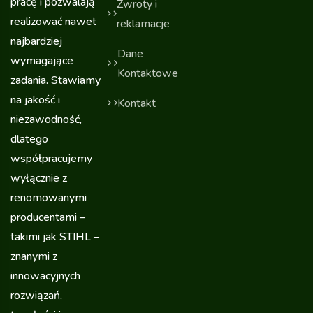
pracę i pozwalają
Zwroty i
realizować nawet
reklamacje
najbardziej
Dane
wymagające
Kontaktowe
zadania. Stawiamy
na jakość i
Kontakt
niezawodność,
dlatego
współpracujemy
wyłącznie z
renomowanymi
producentami –
takimi jak STIHL –
znanymi z
innowacyjnych
rozwiązań,