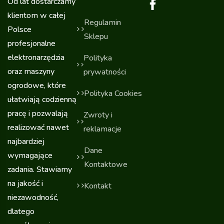
Od lat dostarczamy
klientom w całej
Regulamin
Polsce
Sklepu
profesjonalne
elektronarzędzia
Polityka
oraz maszyny
prywatności
ogrodowe, które
Polityka Cookies
ułatwiają codzienną
pracę i pozwalają
Zwroty i
realizować nawet
reklamacje
najbardziej
Dane
wymagające
Kontaktowe
zadania. Stawiamy
na jakość i
Kontakt
niezawodność,
dlatego