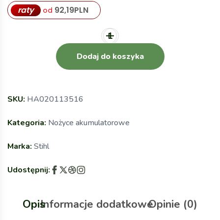
raty
92,19
PLN
od
Dodaj do koszyka
SKU:
HA020113516
Kategoria:
Nożyce akumulatorowe
Marka:
Stihl
Udostępnij:
Opis
Informacje dodatkowe
Opinie (0)