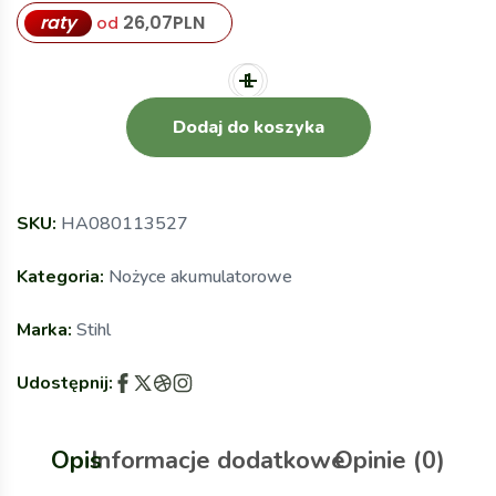
raty
26,07
PLN
od
Dodaj do koszyka
SKU:
HA080113527
Kategoria:
Nożyce akumulatorowe
Marka:
Stihl
Udostępnij:
Opis
Informacje dodatkowe
Opinie (0)