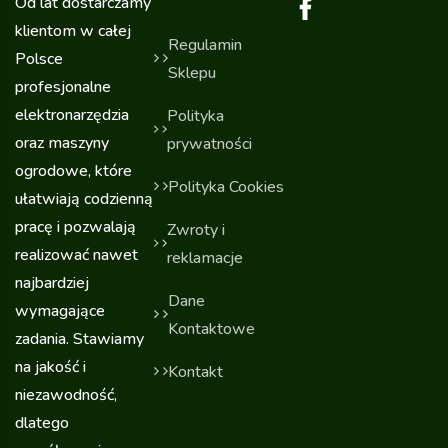
Od lat dostarczamy
klientom w całej
Regulamin
Polsce
Sklepu
profesjonalne
elektronarzędzia
Polityka
oraz maszyny
prywatności
ogrodowe, które
Polityka Cookies
ułatwiają codzienną
pracę i pozwalają
Zwroty i
realizować nawet
reklamacje
najbardziej
Dane
wymagające
Kontaktowe
zadania. Stawiamy
na jakość i
Kontakt
niezawodność,
dlatego