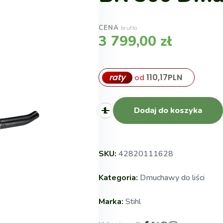
CENA
brutto
3 799,00
zł
raty
110,17
PLN
od
Dodaj do koszyka
SKU:
42820111628
Kategoria:
Dmuchawy do liści
Marka:
Stihl