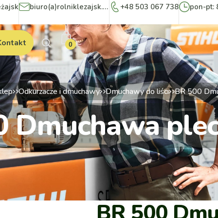
eżajsk
biuro(a)rolniklezajsk.pl
+48 503 067 738
pon-pt: 
Kontakt
0
klep
Odkurzacze i dmuchawy
Dmuchawy do liści
BR 500 Dmu
0 Dmuchawa ple
BR 500 Dmu