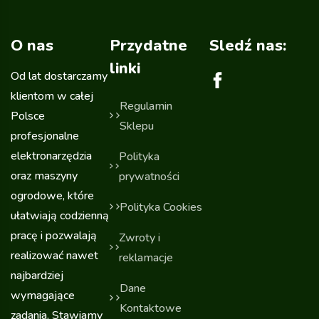
O nas
Przydatne
Sledź nas:
linki
Od lat dostarczamy
klientom w całej
Regulamin
Polsce
Sklepu
profesjonalne
elektronarzędzia
Polityka
oraz maszyny
prywatności
ogrodowe, które
Polityka Cookies
ułatwiają codzienną
pracę i pozwalają
Zwroty i
realizować nawet
reklamacje
najbardziej
Dane
wymagające
Kontaktowe
zadania. Stawiamy