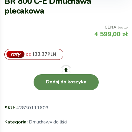
BR 800 C-E Dmuchawa
plecakowa
CENA
brutto
4 599,00
zł
raty
133,37
PLN
od
Dodaj do koszyka
SKU:
42830111603
Kategoria:
Dmuchawy do liści