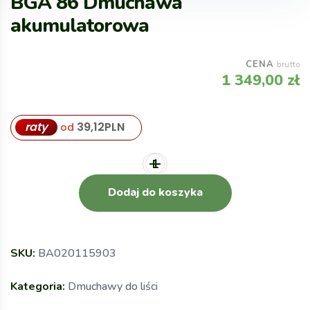
BGA 86 Dmuchawa
akumulatorowa
CENA
brutto
1 349,00
zł
raty
39,12
PLN
od
Dodaj do koszyka
SKU:
BA020115903
Kategoria:
Dmuchawy do liści