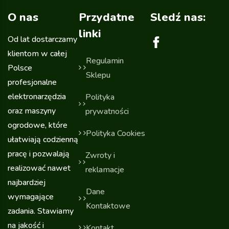
O nas
Przydatne
Sledź nas:
linki
Od lat dostarczamy
klientom w całej
Regulamin
Polsce
Sklepu
profesjonalne
elektronarzędzia
Polityka
oraz maszyny
prywatności
ogrodowe, które
Polityka Cookies
ułatwiają codzienną
pracę i pozwalają
Zwroty i
realizować nawet
reklamacje
najbardziej
Dane
wymagające
Kontaktowe
zadania. Stawiamy
na jakość i
Kontakt