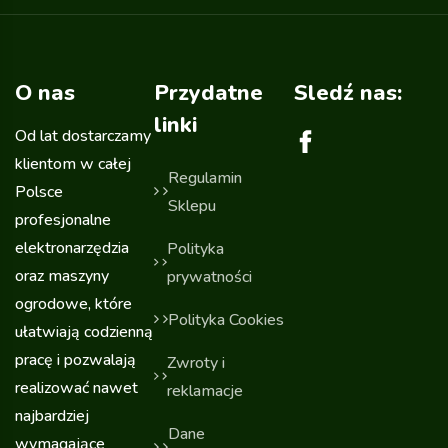
O nas
Przydatne
Sledź nas:
linki
Od lat dostarczamy
klientom w całej
Regulamin
Polsce
Sklepu
profesjonalne
elektronarzędzia
Polityka
oraz maszyny
prywatności
ogrodowe, które
Polityka Cookies
ułatwiają codzienną
pracę i pozwalają
Zwroty i
realizować nawet
reklamacje
najbardziej
Dane
wymagające