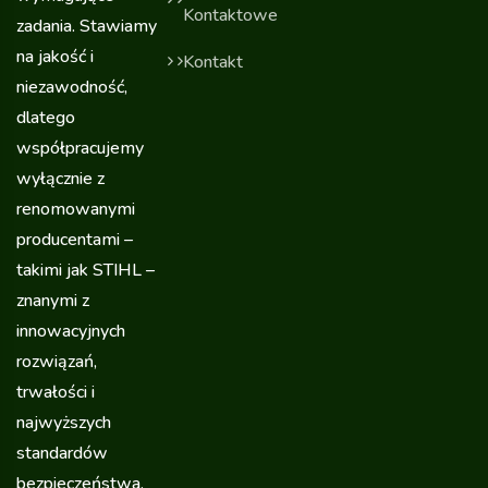
Kontaktowe
zadania. Stawiamy
na jakość i
Kontakt
niezawodność,
dlatego
współpracujemy
wyłącznie z
renomowanymi
producentami –
takimi jak STIHL –
znanymi z
innowacyjnych
rozwiązań,
trwałości i
najwyższych
standardów
bezpieczeństwa.