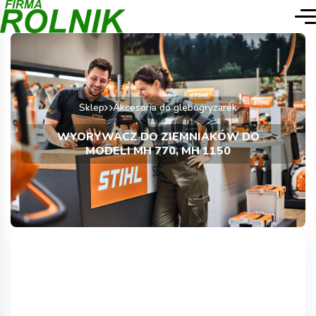
Sklep
Akcesoria do glebogryzarek
WYORYWACZ DO ZIEMNIAKÓW DO
MODELI MH 770, MH 1150