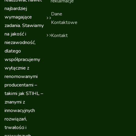
reklamacje
najbardziej
Dane
wymagające
Kontaktowe
zadania. Stawiamy
na jakość i
Kontakt
niezawodność,
dlatego
współpracujemy
wyłącznie z
renomowanymi
producentami –
takimi jak STIHL –
znanymi z
innowacyjnych
rozwiązań,
trwałości i
najwyższych