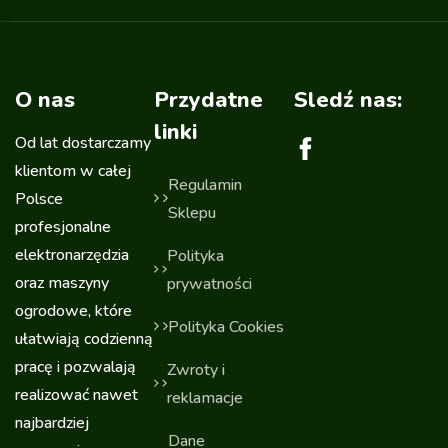
O nas
Przydatne
Sledź nas:
linki
Od lat dostarczamy
klientom w całej
Regulamin
Polsce
Sklepu
profesjonalne
elektronarzędzia
Polityka
oraz maszyny
prywatności
ogrodowe, które
Polityka Cookies
ułatwiają codzienną
pracę i pozwalają
Zwroty i
realizować nawet
reklamacje
najbardziej
Dane