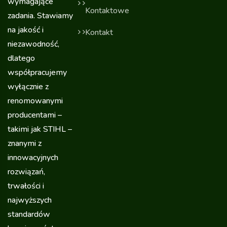
wymagające
Kontaktowe
zadania. Stawiamy
na jakość i
Kontakt
niezawodność,
dlatego
współpracujemy
wyłącznie z
renomowanymi
producentami –
takimi jak STIHL –
znanymi z
innowacyjnych
rozwiązań,
trwałości i
najwyższych
standardów