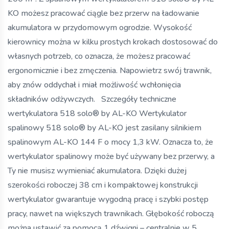
KO możesz pracować ciągle bez przerw na ładowanie
akumulatora w przydomowym ogrodzie. Wysokość
kierownicy można w kilku prostych krokach dostosować do
własnych potrzeb, co oznacza, że ​​możesz pracować
ergonomicznie i bez zmęczenia. Napowietrz swój trawnik,
aby znów oddychał i miał możliwość wchłonięcia
składników odżywczych. Szczegóły techniczne
wertykulatora 518 solo® by AL-KO Wertykulator
spalinowy 518 solo® by AL-KO jest zasilany silnikiem
spalinowym AL-KO 144 F o mocy 1,3 kW. Oznacza to, że
wertykulator spalinowy może być używany bez przerwy, a
Ty nie musisz wymieniać akumulatora. Dzięki dużej
szerokości roboczej 38 cm i kompaktowej konstrukcji
wertykulator gwarantuje wygodną pracę i szybki postęp
pracy, nawet na większych trawnikach. Głębokość roboczą
można ustawić za pomocą 1 dźwigni – centralnie w 5