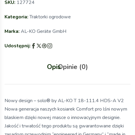
SKU:
127724
Kategoria:
Traktorki ogrodowe
Marka:
AL-KO Geräte GmbH
Udostępnij:
Opis
Opinie (0)
Nowy design – solo® by AL-KO T 18-111.4 HDS-A V2
Nowa generacja naszych kosiarek Comfort pro lśni nowym
blaskiem dzięki nowej masce o innowacyjnym designie.
Jakość i trwałość tego produktu są gwarantowane dzięki
zasadom przewodnim “engineered in Germany” i “made in