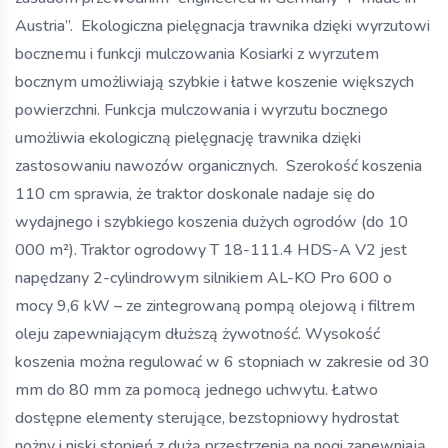
Austria”. Ekologiczna pielęgnacja trawnika dzięki wyrzutowi
bocznemu i funkcji mulczowania Kosiarki z wyrzutem
bocznym umożliwiają szybkie i łatwe koszenie większych
powierzchni. Funkcja mulczowania i wyrzutu bocznego
umożliwia ekologiczną pielęgnację trawnika dzięki
zastosowaniu nawozów organicznych. Szerokość koszenia
110 cm sprawia, że traktor doskonale nadaje się do
wydajnego i szybkiego koszenia dużych ogrodów (do 10
000 m²). Traktor ogrodowy T 18-111.4 HDS-A V2 jest
napędzany 2-cylindrowym silnikiem AL-KO Pro 600 o
mocy 9,6 kW – ze zintegrowaną pompą olejową i filtrem
oleju zapewniającym dłuższą żywotność. Wysokość
koszenia można regulować w 6 stopniach w zakresie od 30
mm do 80 mm za pomocą jednego uchwytu. Łatwo
dostępne elementy sterujące, bezstopniowy hydrostat
nożny i niski stopień z dużą przestrzenią na nogi zapewniają