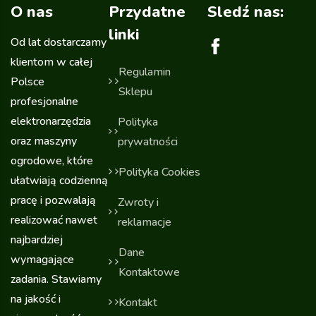
O nas
Przydatne
Sledź nas:
linki
Od lat dostarczamy
klientom w całej
Regulamin
Polsce
Sklepu
profesjonalne
elektronarzędzia
Polityka
oraz maszyny
prywatności
ogrodowe, które
Polityka Cookies
ułatwiają codzienną
pracę i pozwalają
Zwroty i
realizować nawet
reklamacje
najbardziej
Dane
wymagające
Kontaktowe
zadania. Stawiamy
na jakość i
Kontakt