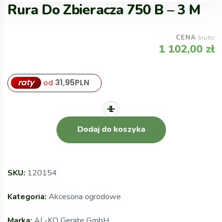
Rura Do Zbieracza 750 B – 3 M
CENA
brutto
1 102,00
zł
raty
31,95
PLN
od
Dodaj do koszyka
SKU:
120154
Kategoria:
Akcesoria ogrodowe
Marka:
AL-KO Geräte GmbH