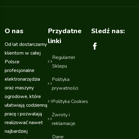
O nas
Przydatne
Sledź nas:
linki
Od lat dostarczamy
klientom w całej
Regulamin
Polsce
Sklepu
profesjonalne
elektronarzędzia
Polityka
oraz maszyny
prywatności
ogrodowe, które
Polityka Cookies
ułatwiają codzienną
pracę i pozwalają
Zwroty i
realizować nawet
reklamacje
najbardziej
Dane