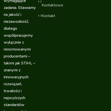
wymagające
Kontaktowe
zadania. Stawiamy
na jakość i
Kontakt
niezawodność,
dlatego
współpracujemy
wyłącznie z
renomowanymi
producentami –
takimi jak STIHL –
znanymi z
innowacyjnych
rozwiązań,
trwałości i
najwyższych
standardów