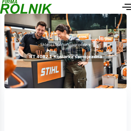
Sklep
Traktorki ogrodowe
RT 4082.1 Kosiarka samojezdna