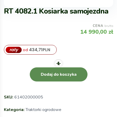
RT 4082.1 Kosiarka samojezdna
CENA
brutto
14 990,00
zł
raty
434,71
PLN
od
Dodaj do koszyka
SKU:
61402000005
Kategoria:
Traktorki ogrodowe