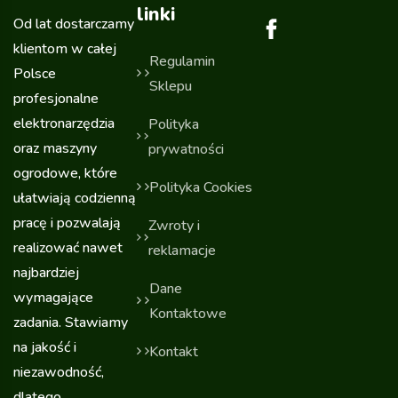
linki
Od lat dostarczamy
klientom w całej
Regulamin
Polsce
Sklepu
profesjonalne
elektronarzędzia
Polityka
oraz maszyny
prywatności
ogrodowe, które
Polityka Cookies
ułatwiają codzienną
pracę i pozwalają
Zwroty i
realizować nawet
reklamacje
najbardziej
Dane
wymagające
Kontaktowe
zadania. Stawiamy
na jakość i
Kontakt
niezawodność,
dlatego