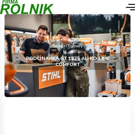
Sklep
Trymery
PODCINARKA GT 1825 AL-KO 18 V
COMFORT