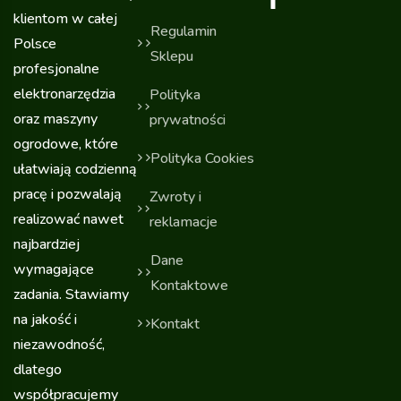
klientom w całej
Regulamin
Polsce
Sklepu
profesjonalne
elektronarzędzia
Polityka
oraz maszyny
prywatności
ogrodowe, które
Polityka Cookies
ułatwiają codzienną
pracę i pozwalają
Zwroty i
realizować nawet
reklamacje
najbardziej
Dane
wymagające
Kontaktowe
zadania. Stawiamy
na jakość i
Kontakt
niezawodność,
dlatego
współpracujemy