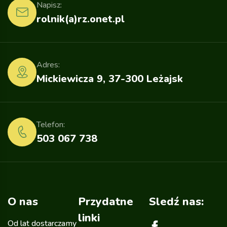
Napisz:
rolnik(a)rz.onet.pl
Adres:
Mickiewicza 9, 37-300 Leżajsk
Telefon:
503 067 738
O nas
Przydatne
Sledź nas:
linki
Od lat dostarczamy