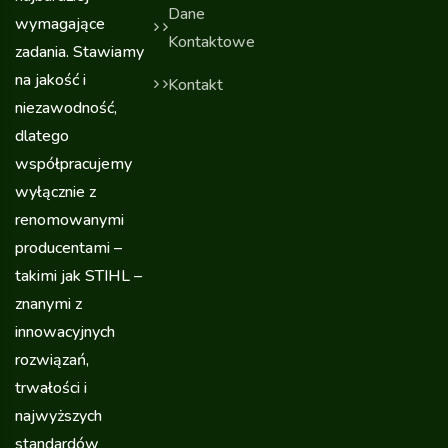
Dane
wymagające
Kontaktowe
zadania. Stawiamy
na jakość i
Kontakt
niezawodność,
dlatego
współpracujemy
wyłącznie z
renomowanymi
producentami –
takimi jak STIHL –
znanymi z
innowacyjnych
rozwiązań,
trwałości i
najwyższych
standardów