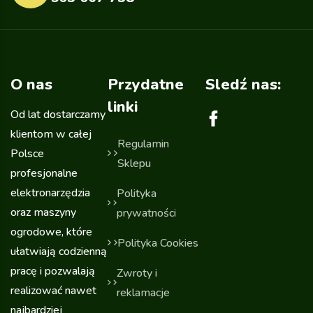
O nas
Przydatne
Sledź nas:
linki
Od lat dostarczamy
klientom w całej
Regulamin
Polsce
Sklepu
profesjonalne
elektronarzędzia
Polityka
oraz maszyny
prywatności
ogrodowe, które
Polityka Cookies
ułatwiają codzienną
pracę i pozwalają
Zwroty i
realizować nawet
reklamacje
najbardziej