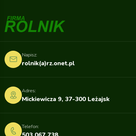
Napisz:
rolnik(a)rz.onet.pl
Adres:
Mickiewicza 9, 37-300 Leżajsk
Telefon:
503 067 738