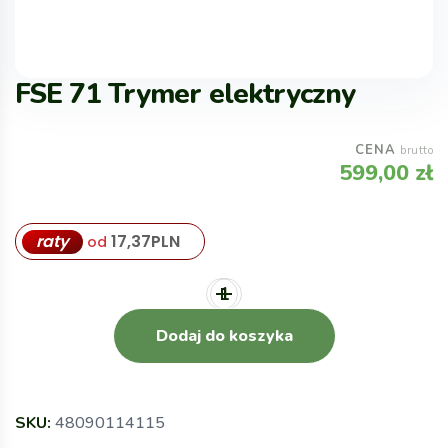
FSE 71 Trymer elektryczny
CENA
brutto
599,00
zł
raty
17,37
PLN
od
Dodaj do koszyka
SKU:
48090114115