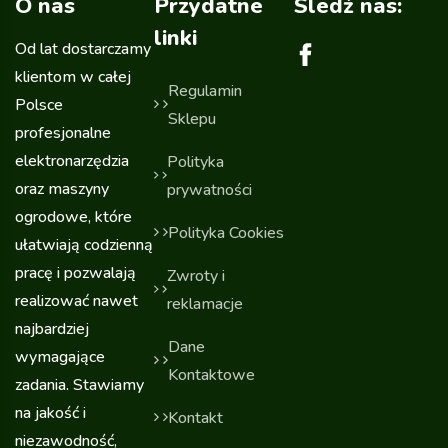
O nas
Przydatne
Sledź nas:
linki
Od lat dostarczamy
klientom w całej
Regulamin
Polsce
Sklepu
profesjonalne
elektronarzędzia
Polityka
oraz maszyny
prywatności
ogrodowe, które
Polityka Cookies
ułatwiają codzienną
pracę i pozwalają
Zwroty i
realizować nawet
reklamacje
najbardziej
Dane
wymagające
Kontaktowe
zadania. Stawiamy
na jakość i
Kontakt
niezawodność,