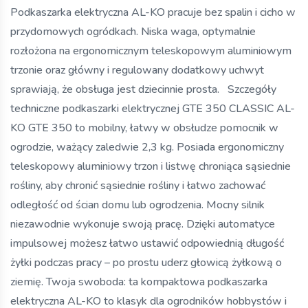
Podkaszarka elektryczna AL-KO pracuje bez spalin i cicho w
przydomowych ogródkach. Niska waga, optymalnie
rozłożona na ergonomicznym teleskopowym aluminiowym
trzonie oraz główny i regulowany dodatkowy uchwyt
sprawiają, że obsługa jest dziecinnie prosta. Szczegóły
techniczne podkaszarki elektrycznej GTE 350 CLASSIC AL-
KO GTE 350 to mobilny, łatwy w obsłudze pomocnik w
ogrodzie, ważący zaledwie 2,3 kg. Posiada ergonomiczny
teleskopowy aluminiowy trzon i listwę chroniąca sąsiednie
rośliny, aby chronić sąsiednie rośliny i łatwo zachować
odległość od ścian domu lub ogrodzenia. Mocny silnik
niezawodnie wykonuje swoją pracę. Dzięki automatyce
impulsowej możesz łatwo ustawić odpowiednią długość
żyłki podczas pracy – po prostu uderz głowicą żyłkową o
ziemię. Twoja swoboda: ta kompaktowa podkaszarka
elektryczna AL-KO to klasyk dla ogrodników hobbystów i