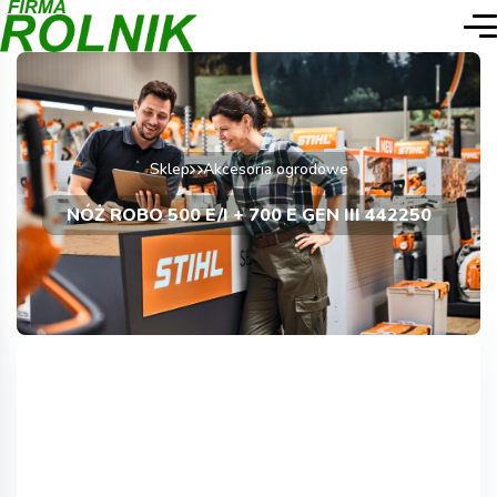
Sklep
Akcesoria ogrodowe
NÓŻ ROBO 500 E/I + 700 E GEN III 442250