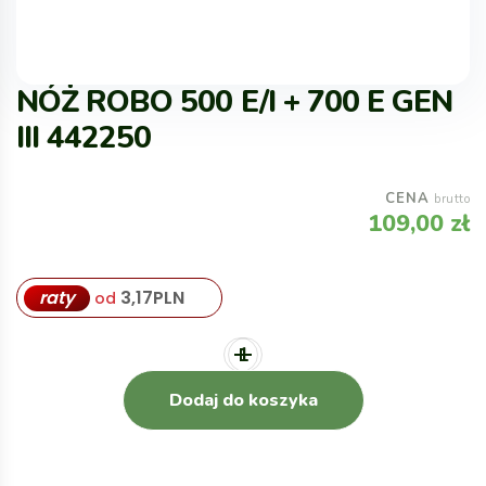
NÓŻ ROBO 500 E/I + 700 E GEN
III 442250
CENA
brutto
109,00
zł
raty
3,17
PLN
od
Dodaj do koszyka