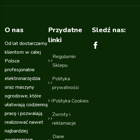
O nas
Przydatne
Sledź nas:
linki
Od lat dostarczamy
klientom w całej
Regulamin
Polsce
Sklepu
profesjonalne
elektronarzędzia
Polityka
oraz maszyny
prywatności
ogrodowe, które
Polityka Cookies
ułatwiają codzienną
pracę i pozwalają
Zwroty i
realizować nawet
reklamacje
najbardziej
Dane
wymagające