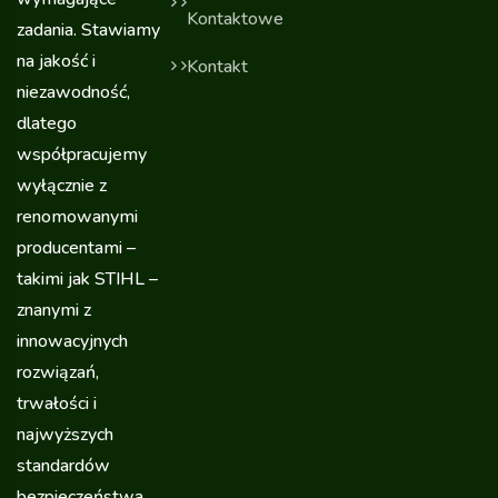
Kontaktowe
zadania. Stawiamy
na jakość i
Kontakt
niezawodność,
dlatego
współpracujemy
wyłącznie z
renomowanymi
producentami –
takimi jak STIHL –
znanymi z
innowacyjnych
rozwiązań,
trwałości i
najwyższych
standardów
bezpieczeństwa.