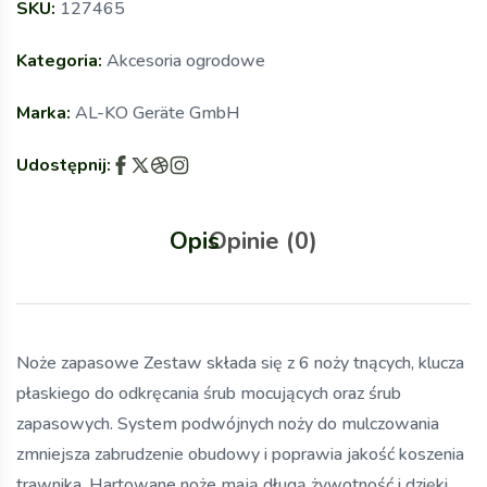
SKU:
127465
Kategoria:
Akcesoria ogrodowe
Marka:
AL-KO Geräte GmbH
Udostępnij:
Opis
Opinie (0)
Noże zapasowe Zestaw składa się z 6 noży tnących, klucza
płaskiego do odkręcania śrub mocujących oraz śrub
zapasowych. System podwójnych noży do mulczowania
zmniejsza zabrudzenie obudowy i poprawia jakość koszenia
trawnika. Hartowane noże mają długą żywotność i dzięki