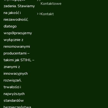
Kontaktowe
zadania. Stawiamy
na jakość i
Kontakt
niezawodność,
dlatego
współpracujemy
wyłącznie z
renomowanymi
producentami –
takimi jak STIHL –
znanymi z
innowacyjnych
rozwiązań,
trwałości i
najwyższych
standardów
bezpieczeństwa.