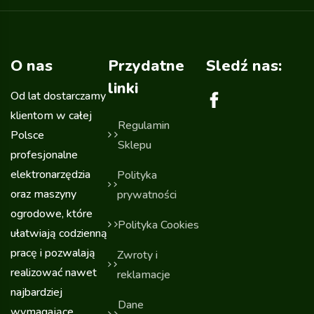
O nas
Przydatne
Sledź nas:
linki
Od lat dostarczamy
klientom w całej
Regulamin
Polsce
Sklepu
profesjonalne
elektronarzędzia
Polityka
oraz maszyny
prywatności
ogrodowe, które
Polityka Cookies
ułatwiają codzienną
pracę i pozwalają
Zwroty i
realizować nawet
reklamacje
najbardziej
Dane
wymagające