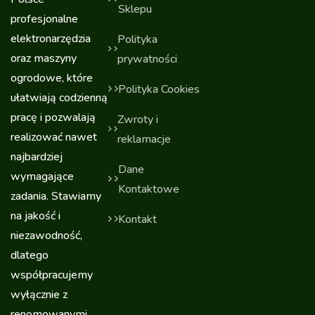
Sklepu
profesjonalne
elektronarzędzia
Polityka
oraz maszyny
prywatności
ogrodowe, które
Polityka Cookies
ułatwiają codzienną
pracę i pozwalają
Zwroty i
realizować nawet
reklamacje
najbardziej
Dane
wymagające
Kontaktowe
zadania. Stawiamy
na jakość i
Kontakt
niezawodność,
dlatego
współpracujemy
wyłącznie z
renomowanymi