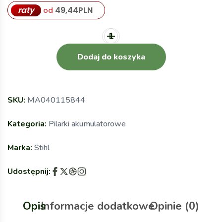
raty
49,44
PLN
od
Dodaj do koszyka
SKU:
MA040115844
Kategoria:
Pilarki akumulatorowe
Marka:
Stihl
Udostępnij:
Opis
Informacje dodatkowe
Opinie (0)