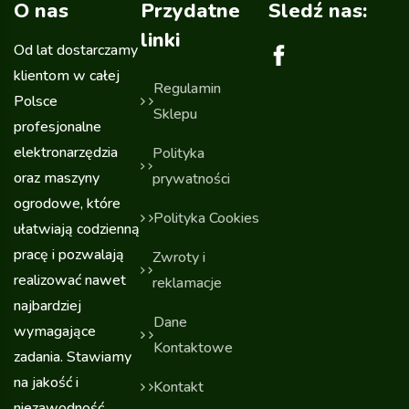
O nas
Przydatne
Sledź nas:
linki
Od lat dostarczamy
klientom w całej
Regulamin
Polsce
Sklepu
profesjonalne
elektronarzędzia
Polityka
oraz maszyny
prywatności
ogrodowe, które
Polityka Cookies
ułatwiają codzienną
pracę i pozwalają
Zwroty i
realizować nawet
reklamacje
najbardziej
Dane
wymagające
Kontaktowe
zadania. Stawiamy
na jakość i
Kontakt
niezawodność,