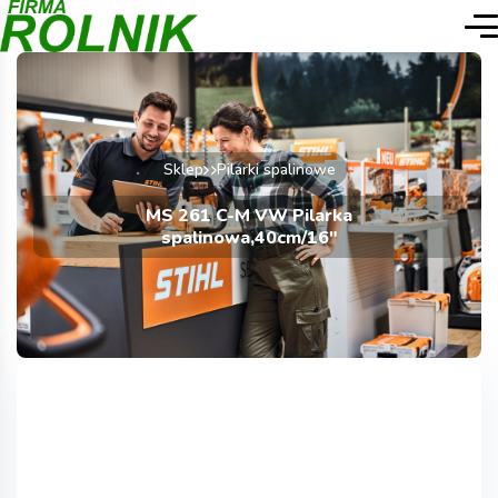
Sklep
Pilarki spalinowe
MS 261 C-M VW Pilarka
spalinowa,40cm/16″