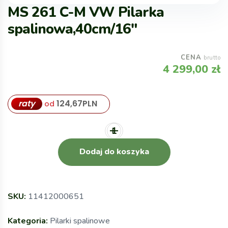
MS 261 C-M VW Pilarka
spalinowa,40cm/16″
CENA
brutto
4 299,00
zł
raty
124,67
PLN
od
Dodaj do koszyka
SKU:
11412000651
Kategoria:
Pilarki spalinowe