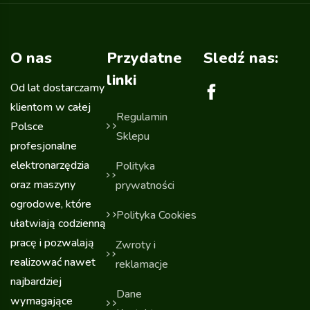
O nas
Przydatne
Sledź nas:
linki
Od lat dostarczamy
klientom w całej
Regulamin
Polsce
Sklepu
profesjonalne
elektronarzędzia
Polityka
oraz maszyny
prywatności
ogrodowe, które
Polityka Cookies
ułatwiają codzienną
pracę i pozwalają
Zwroty i
realizować nawet
reklamacje
najbardziej
Dane
wymagające