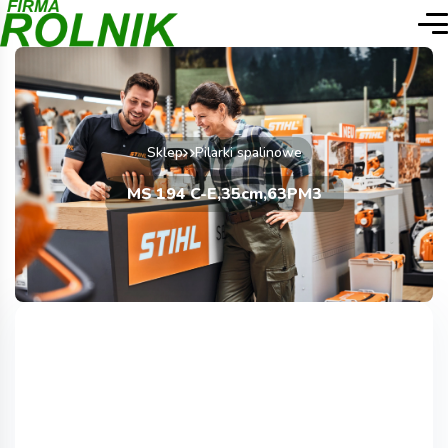
Sklep
Pilarki spalinowe
MS 194 C-E,35cm,63PM3