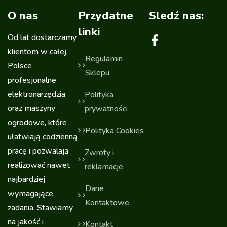
O nas
Przydatne
Sledź nas:
linki
Od lat dostarczamy
klientom w całej
Regulamin
Polsce
Sklepu
profesjonalne
elektronarzędzia
Polityka
oraz maszyny
prywatności
ogrodowe, które
Polityka Cookies
ułatwiają codzienną
pracę i pozwalają
Zwroty i
realizować nawet
reklamacje
najbardziej
Dane
wymagające
Kontaktowe
zadania. Stawiamy
na jakość i
Kontakt