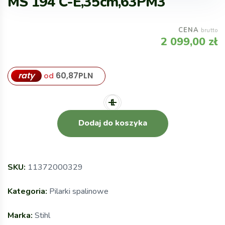
MS 194 C-E,35cm,63PM3
CENA
brutto
2 099,00
zł
raty
60,87
PLN
od
Dodaj do koszyka
SKU:
11372000329
Kategoria:
Pilarki spalinowe
Marka:
Stihl