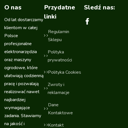
O nas
Przydatne
Sledź nas:
linki
Od lat dostarczamy
klientom w całej
Regulamin
Polsce
Sklepu
profesjonalne
elektronarzędzia
Polityka
oraz maszyny
prywatności
ogrodowe, które
Polityka Cookies
ułatwiają codzienną
pracę i pozwalają
Zwroty i
realizować nawet
reklamacje
najbardziej
Dane
wymagające
Kontaktowe
zadania. Stawiamy
na jakość i
Kontakt