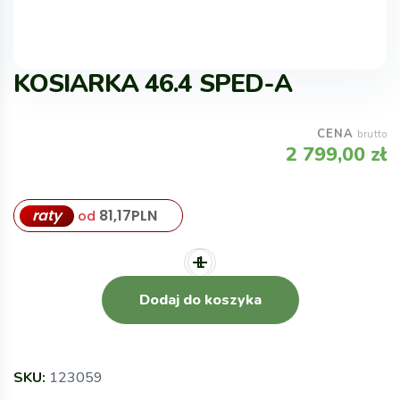
KOSIARKA 46.4 SPED-A
CENA
brutto
2 799,00
zł
raty
81,17
PLN
od
Dodaj do koszyka
SKU:
123059