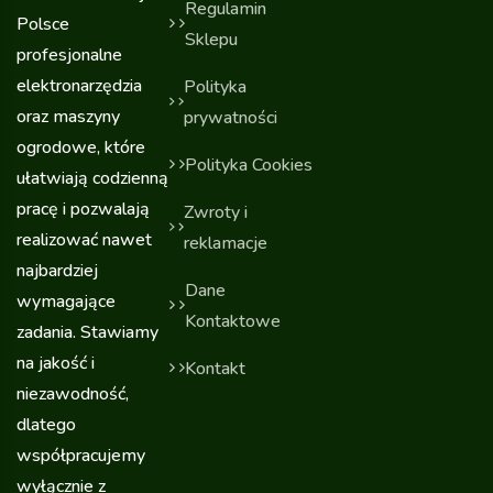
Regulamin
Polsce
Sklepu
profesjonalne
elektronarzędzia
Polityka
oraz maszyny
prywatności
ogrodowe, które
Polityka Cookies
ułatwiają codzienną
pracę i pozwalają
Zwroty i
realizować nawet
reklamacje
najbardziej
Dane
wymagające
Kontaktowe
zadania. Stawiamy
na jakość i
Kontakt
niezawodność,
dlatego
współpracujemy
wyłącznie z