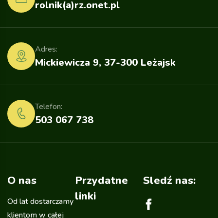
rolnik(a)rz.onet.pl
Adres:
Mickiewicza 9, 37-300 Leżajsk
Telefon:
503 067 738
O nas
Przydatne
Sledź nas:
linki
Od lat dostarczamy
klientom w całej