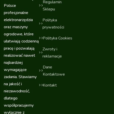
Regulamin
Polsce
Sklepu
profesjonalne
elektronarzędzia
Polityka
oraz maszyny
prywatności
ogrodowe, które
Polityka Cookies
ułatwiają codzienną
pracę i pozwalają
Zwroty i
realizować nawet
reklamacje
najbardziej
Dane
wymagające
Kontaktowe
zadania. Stawiamy
na jakość i
Kontakt
niezawodność,
dlatego
współpracujemy
wyłącznie z