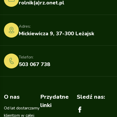
rolnik(a)rz.onet.pl
Adres:
Mickiewicza 9, 37-300 Leżajsk
Telefon:
503 067 738
O nas
Przydatne
Sledź nas:
linki
Od lat dostarczamy
klientom w całej