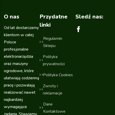
O nas
Przydatne
Sledź nas:
linki
Od lat dostarczamy
klientom w całej
Regulamin
Polsce
Sklepu
profesjonalne
elektronarzędzia
Polityka
oraz maszyny
prywatności
ogrodowe, które
Polityka Cookies
ułatwiają codzienną
pracę i pozwalają
Zwroty i
realizować nawet
reklamacje
najbardziej
Dane
wymagające
Kontaktowe
zadania. Stawiamy