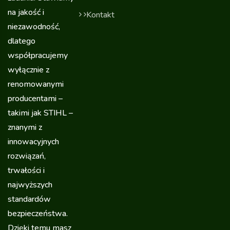
na jakość i
Kontakt
niezawodność,
dlatego
współpracujemy
wyłącznie z
renomowanymi
producentami –
takimi jak STIHL –
znanymi z
innowacyjnych
rozwiązań,
trwałości i
najwyższych
standardów
bezpieczeństwa.
Dzięki temu masz