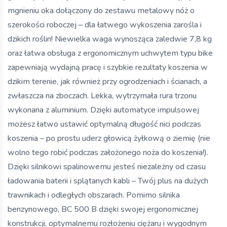
mgnieniu oka dołączony do zestawu metalowy nóż o
szerokości roboczej – dla łatwego wykoszenia zarośla i
dzikich roślin! Niewielka waga wynosząca zaledwie 7,8 kg
oraz łatwa obsługa z ergonomicznym uchwytem typu bike
zapewniają wydajną pracę i szybkie rezultaty koszenia w
dzikim terenie, jak również przy ogrodzeniach i ścianach, a
zwłaszcza na zboczach. Lekka, wytrzymała rura trzonu
wykonana z aluminium. Dzięki automatyce impulsowej
możesz łatwo ustawić optymalną długość nici podczas
koszenia – po prostu uderz głowicą żyłkową o ziemię (nie
wolno tego robić podczas założonego noża do koszenia!).
Dzięki silnikowi spalinowemu jesteś niezależny od czasu
ładowania baterii i splątanych kabli – Twój plus na dużych
trawnikach i odległych obszarach. Pomimo silnika
benzynowego, BC 500 B dzięki swojej ergonomicznej
konstrukcji, optymalnemu rozłożeniu ciężaru i wygodnym