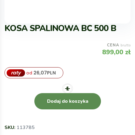
KOSA SPALINOWA BC 500 B
CENA
brutto
899,00
zł
raty
26,07
PLN
od
Dodaj do koszyka
SKU:
113785