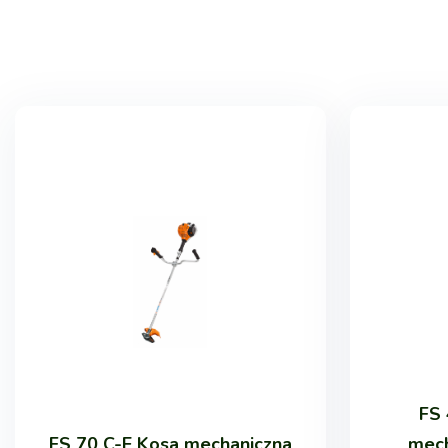
FS 
FS 70 C-E Kosa mechaniczna
mech