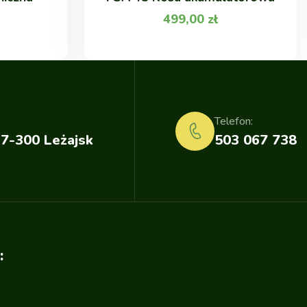
499,00
zł
Telefon:
37-300 Leżajsk
503 067 738
: