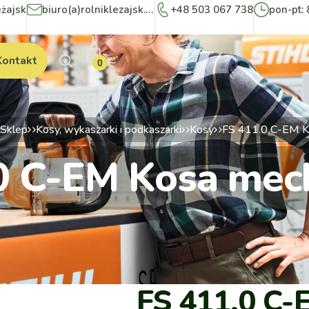
eżajsk
biuro(a)rolniklezajsk.pl
+48 503 067 738
pon-pt: 
Kontakt
0
Sklep
Kosy, wykaszarki i podkaszarki
Kosy
FS 411.0 C-EM K
0 C-EM Kosa mec
FS 411.0 C-