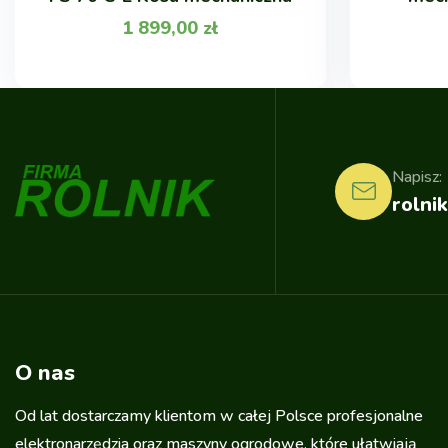
1 899,00
zł
Napisz:
rolnik
O nas
Od lat dostarczamy klientom w całej Polsce profesjonalne
elektronarzędzia oraz maszyny ogrodowe, które ułatwiają