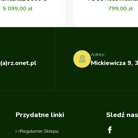
5 099,00
zł
799,00
zł
Adres:
(a)rz.onet.pl
Mickiewicza 9, 
Przydatne linki
Sledź nas
Regulamin Sklepu