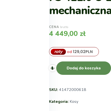
mechaniczn
CENA
brutto
4 449,00
zł
raty
129,02
PLN
od
Dodaj do koszyka
SKU:
41472000618
Kategoria:
Kosy