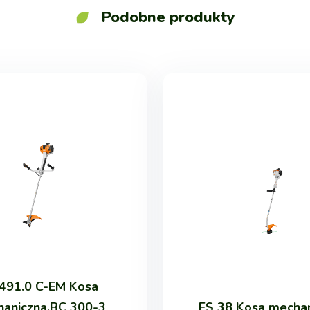
Podobne produkty
491.0 C-EM Kosa
aniczna,BC 300-3
FS 38 Kosa mecha