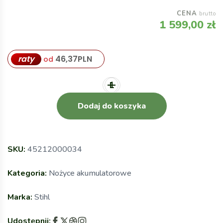
CENA
brutto
1 599,00
zł
raty
46,37
PLN
od
Dodaj do koszyka
SKU:
45212000034
Kategoria:
Nożyce akumulatorowe
Marka:
Stihl
Udostępnij: