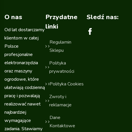
O nas
Przydatne
Sledź nas:
linki
Od lat dostarczamy
klientom w całej
Regulamin
Polsce
Sklepu
profesjonalne
elektronarzędzia
Polityka
oraz maszyny
prywatności
ogrodowe, które
Polityka Cookies
ułatwiają codzienną
pracę i pozwalają
Zwroty i
realizować nawet
reklamacje
najbardziej
Dane
wymagające
Kontaktowe
zadania. Stawiamy