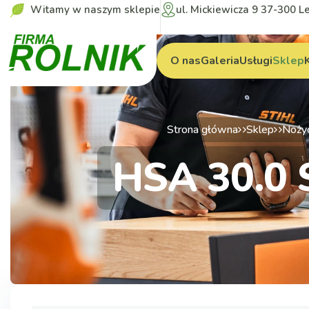
Witamy w naszym sklepie
ul. Mickiewicza 9 37-300 L
O nas
Galeria
Usługi
Sklep
Strona główna
Sklep
Nożyc
HSA 30.0 