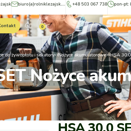
eżajsk
biuro(a)rolniklezajsk.pl
+48 503 067 738
pon-pt: 
Kontakt
0
e do żywopłotu i sekatory
Nożyce akumulatorowe
HSA 30.0
SET Nożyce akum
HSA 30.0 SE