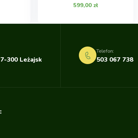
599,00
zł
Telefon:
37-300 Leżajsk
503 067 738
: