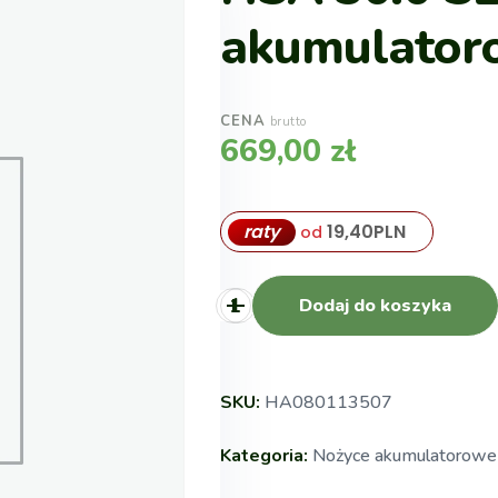
akumulator
CENA
brutto
669,00
zł
raty
19,40
PLN
od
Dodaj do koszyka
SKU:
HA080113507
Kategoria:
Nożyce akumulatorowe