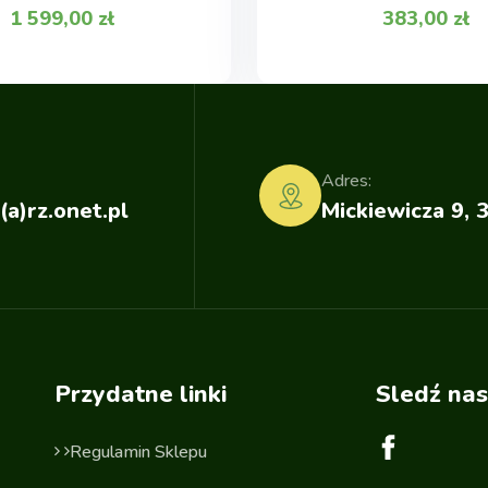
1 599,00
zł
383,00
zł
Adres:
(a)rz.onet.pl
Mickiewicza 9, 
Przydatne linki
Sledź nas
Regulamin Sklepu