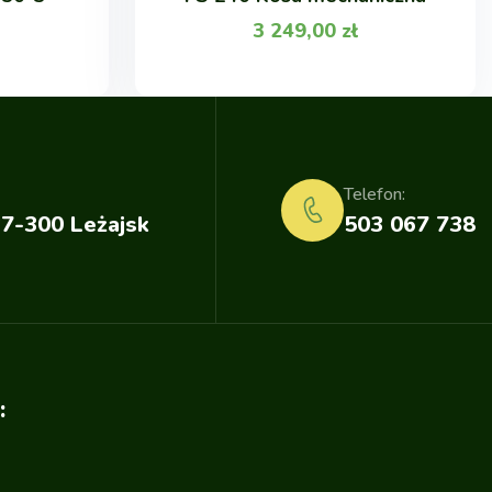
3 249,00
zł
Telefon:
37-300 Leżajsk
503 067 738
: