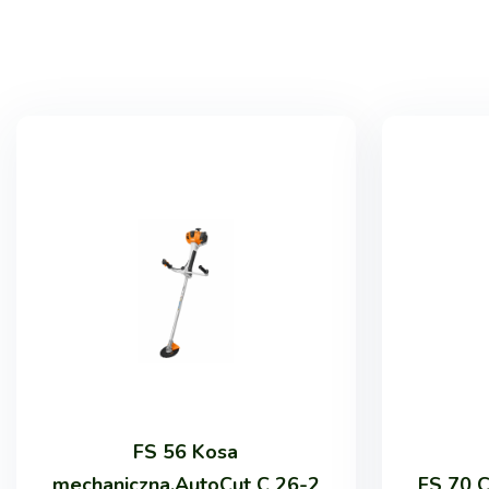
FS 56 Kosa
mechaniczna,AutoCut C 26-2
FS 70 