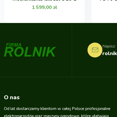
1 599,00
zł
Napisz:
rolnik
O nas
Od lat dostarczamy klientom w całej Polsce profesjonalne
elektronarzędzia oraz maszyny ogrodowe, które ułatwiają