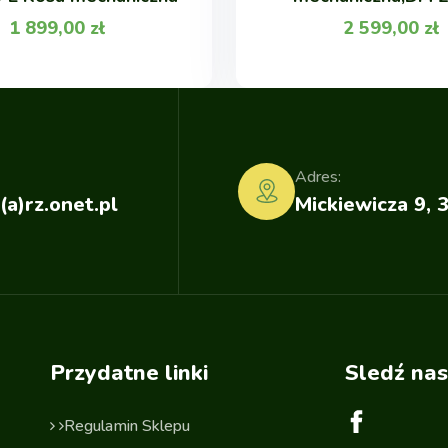
1 899,00
zł
2 599,00
zł
Adres:
(a)rz.onet.pl
Mickiewicza 9, 
Przydatne linki
Sledź nas
Regulamin Sklepu