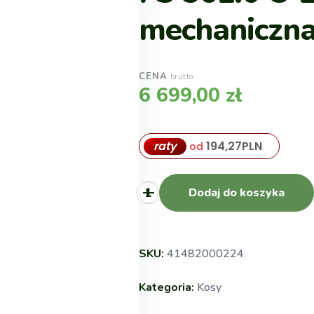
mechaniczn
CENA
brutto
6 699,00
zł
raty
194,27
PLN
od
Dodaj do koszyka
SKU:
41482000224
Kategoria:
Kosy