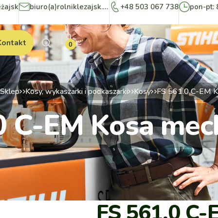
eżajsk
biuro(a)rolniklezajsk.pl
+48 503 067 738
pon-pt: 
Kontakt
0
Sklep
Kosy, wykaszarki i podkaszarki
Kosy
FS 561.0 C-EM K
0 C-EM Kosa mec
FS 561.0 C-