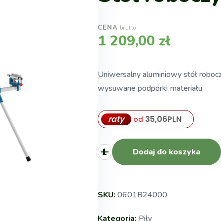
CENA
brutto
1 209,00
zł
Uniwersalny aluminiowy stół roboc
wysuwane podpórki materiału
raty
35,06
PLN
od
Dodaj do koszyka
SKU:
0601B24000
Kategoria:
Piły