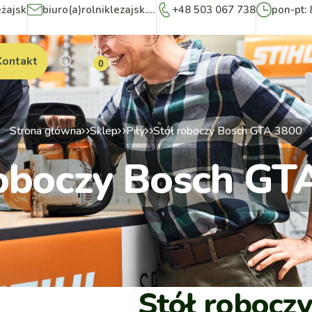
eżajsk
biuro(a)rolniklezajsk.pl
+48 503 067 738
pon-pt: 
Kontakt
0
Strona główna
Sklep
Piły
Stół roboczy Bosch GTA 3800
roboczy Bosch GT
Stół robocz