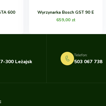
GTA 600
Wyrzynarka Bosch GST 90 E
659,00
zł
Telefon:
37-300 Leżajsk
503 067 738
: