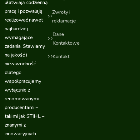
ułatwiają codzienną
pracę i pozwalają
Zwroty i
realizować nawet
reklamacje
najbardziej
Dane
wymagające
Kontaktowe
zadania. Stawiamy
na jakość i
Kontakt
niezawodność,
dlatego
współpracujemy
wyłącznie z
renomowanymi
producentami –
takimi jak STIHL –
znanymi z
innowacyjnych