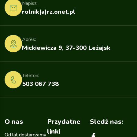
Napisz:
rolnik(a)rz.onet.pl
Adres:
Mickiewicza 9, 37-300 Leżajsk
Telefon:
503 067 738
O nas
Przydatne
Sledź nas:
linki
Od lat dostarczamy