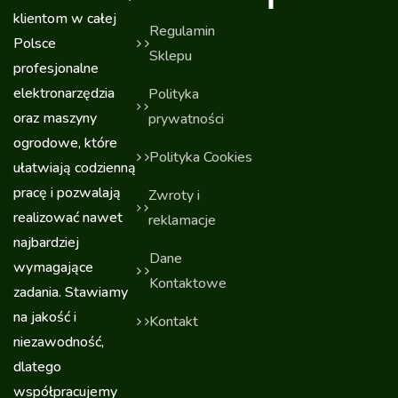
klientom w całej
Regulamin
Polsce
Sklepu
profesjonalne
elektronarzędzia
Polityka
oraz maszyny
prywatności
ogrodowe, które
Polityka Cookies
ułatwiają codzienną
pracę i pozwalają
Zwroty i
realizować nawet
reklamacje
najbardziej
Dane
wymagające
Kontaktowe
zadania. Stawiamy
na jakość i
Kontakt
niezawodność,
dlatego
współpracujemy