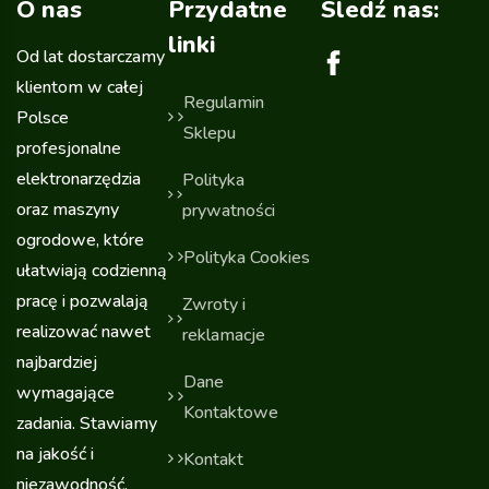
O nas
Przydatne
Sledź nas:
linki
Od lat dostarczamy
klientom w całej
Regulamin
Polsce
Sklepu
profesjonalne
elektronarzędzia
Polityka
oraz maszyny
prywatności
ogrodowe, które
Polityka Cookies
ułatwiają codzienną
pracę i pozwalają
Zwroty i
realizować nawet
reklamacje
najbardziej
Dane
wymagające
Kontaktowe
zadania. Stawiamy
na jakość i
Kontakt
niezawodność,