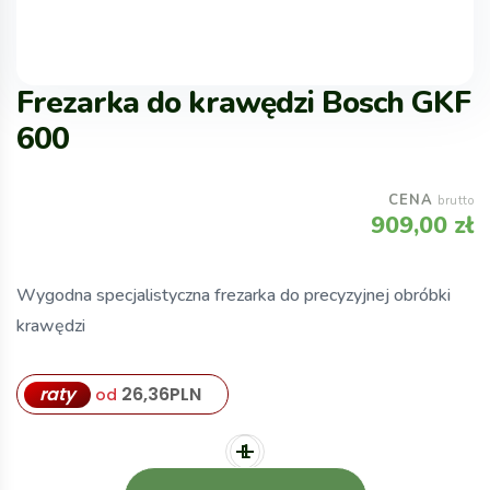
Frezarka do krawędzi Bosch GKF
600
CENA
brutto
909,00
zł
Wygodna specjalistyczna frezarka do precyzyjnej obróbki
krawędzi
raty
26,36
PLN
od