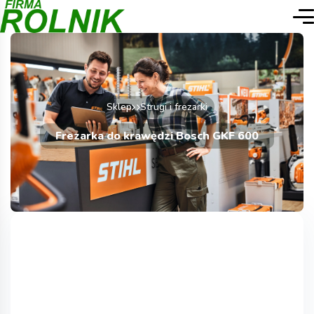
Sklep
Strugi i frezarki
Frezarka do krawędzi Bosch GKF 600