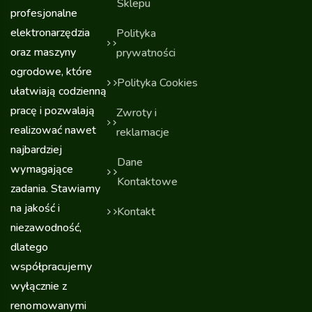
Sklepu
profesjonalne
elektronarzędzia
Polityka
oraz maszyny
prywatności
ogrodowe, które
Polityka Cookies
ułatwiają codzienną
pracę i pozwalają
Zwroty i
realizować nawet
reklamacje
najbardziej
Dane
wymagające
Kontaktowe
zadania. Stawiamy
na jakość i
Kontakt
niezawodność,
dlatego
współpracujemy
wyłącznie z
renomowanymi