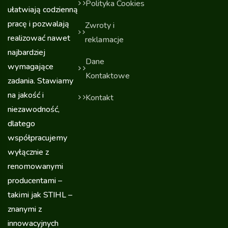
Polityka Cookies
ułatwiają codzienną
pracę i pozwalają
Zwroty i
realizować nawet
reklamacje
najbardziej
Dane
wymagające
Kontaktowe
zadania. Stawiamy
na jakość i
Kontakt
niezawodność,
dlatego
współpracujemy
wyłącznie z
renomowanymi
producentami –
takimi jak STIHL –
znanymi z
innowacyjnych