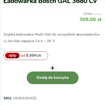
Ładowarka Bosch GAL 3680 CV
CENA
brutto
309,00
zł
Szybka ładowarka Multi-Volt do wszystkich akumulatorów
Li-Ion klas napięcia 14,4 – 36 V
raty
8,96
PLN
od
Dodaj do koszyka
SKU:
1600A004ZS