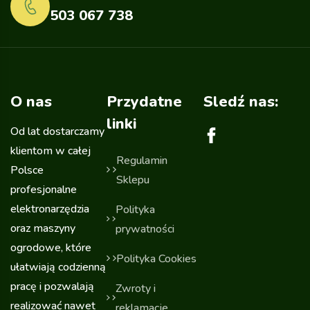
503 067 738
O nas
Przydatne
Sledź nas:
linki
Od lat dostarczamy
klientom w całej
Regulamin
Polsce
Sklepu
profesjonalne
elektronarzędzia
Polityka
oraz maszyny
prywatności
ogrodowe, które
Polityka Cookies
ułatwiają codzienną
pracę i pozwalają
Zwroty i
realizować nawet
reklamacje