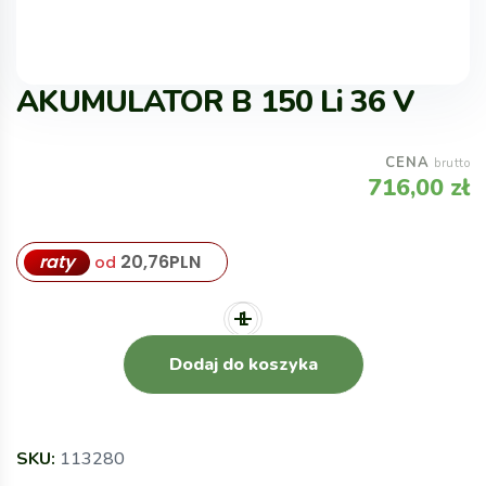
AKUMULATOR B 150 Li 36 V
CENA
brutto
716,00
zł
raty
20,76
PLN
od
Dodaj do koszyka
SKU:
113280