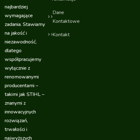
najbardziej
Dane
wymagające
Kontaktowe
zadania. Stawiamy
na jakość i
Kontakt
niezawodność,
dlatego
współpracujemy
wyłącznie z
renomowanymi
producentami –
takimi jak STIHL –
znanymi z
innowacyjnych
rozwiązań,
trwałości i
najwyższych