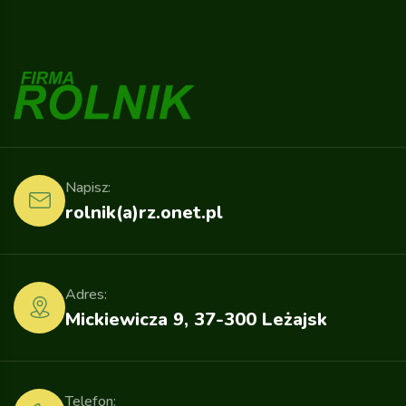
Napisz:
rolnik(a)rz.onet.pl
Adres:
Mickiewicza 9, 37-300 Leżajsk
Telefon: