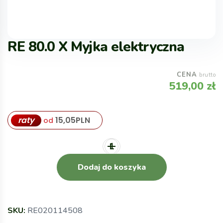
RE 80.0 X Myjka elektryczna
CENA
brutto
519,00
zł
raty
15,05
PLN
od
Dodaj do koszyka
SKU:
RE020114508