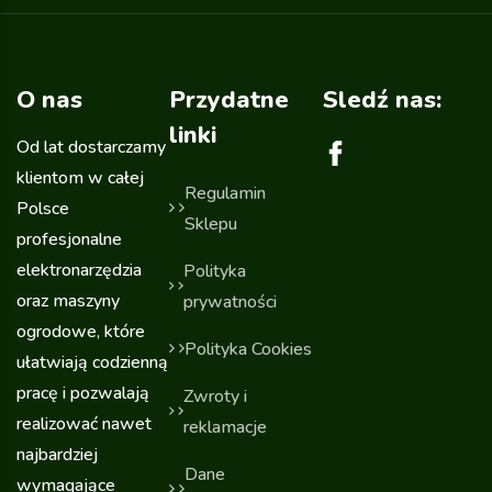
O nas
Przydatne
Sledź nas:
linki
Od lat dostarczamy
klientom w całej
Regulamin
Polsce
Sklepu
profesjonalne
elektronarzędzia
Polityka
oraz maszyny
prywatności
ogrodowe, które
Polityka Cookies
ułatwiają codzienną
pracę i pozwalają
Zwroty i
realizować nawet
reklamacje
najbardziej
Dane
wymagające