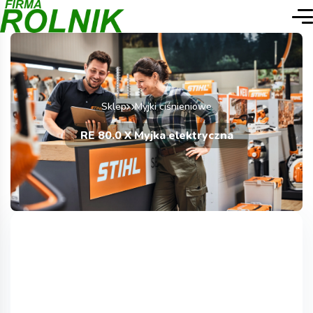
Sklep
Myjki ciśnieniowe
RE 80.0 X Myjka elektryczna