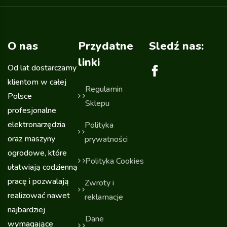
O nas
Przydatne
Sledź nas:
linki
Od lat dostarczamy
klientom w całej
Regulamin
Polsce
Sklepu
profesjonalne
elektronarzędzia
Polityka
oraz maszyny
prywatności
ogrodowe, które
Polityka Cookies
ułatwiają codzienną
pracę i pozwalają
Zwroty i
realizować nawet
reklamacje
najbardziej
Dane
wymagające