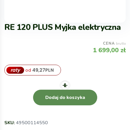
RE 120 PLUS Myjka elektryczna
CENA
brutto
1 699,00
zł
raty
49,27
PLN
od
Dodaj do koszyka
SKU:
49500114550