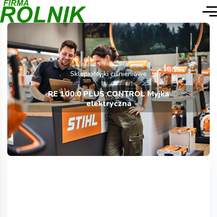
Sklep
Myjki ciśnieniowe
RE 100.0 PLUS CONTROL Myjka
elektryczna