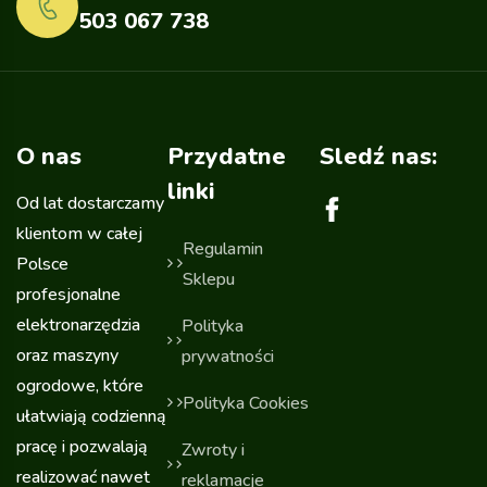
503 067 738
O nas
Przydatne
Sledź nas:
linki
Od lat dostarczamy
klientom w całej
Regulamin
Polsce
Sklepu
profesjonalne
elektronarzędzia
Polityka
oraz maszyny
prywatności
ogrodowe, które
Polityka Cookies
ułatwiają codzienną
pracę i pozwalają
Zwroty i
realizować nawet
reklamacje