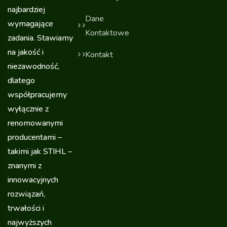
najbardziej
Dane
wymagające
Kontaktowe
zadania. Stawiamy
na jakość i
Kontakt
niezawodność,
dlatego
współpracujemy
wyłącznie z
renomowanymi
producentami –
takimi jak STIHL –
znanymi z
innowacyjnych
rozwiązań,
trwałości i
najwyższych