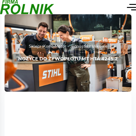
Sklep
KombiMotor - Jednostki silnikowe
NOŻYCE DO ŻYWOPŁOTU MT HTA 4245.2