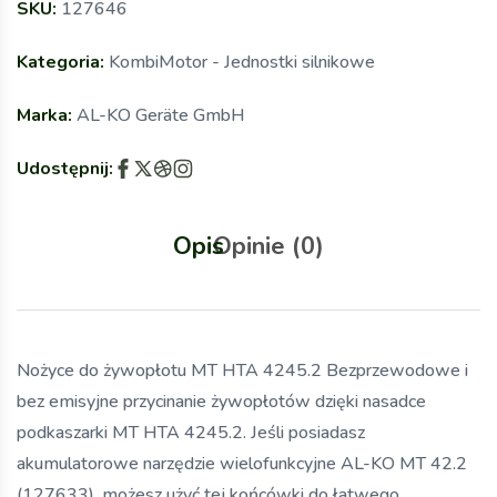
SKU:
127646
Kategoria:
KombiMotor - Jednostki silnikowe
Marka:
AL-KO Geräte GmbH
Udostępnij:
Opis
Opinie (0)
Nożyce do żywopłotu MT HTA 4245.2 Bezprzewodowe i
bez emisyjne przycinanie żywopłotów dzięki nasadce
podkaszarki MT HTA 4245.2. Jeśli posiadasz
akumulatorowe narzędzie wielofunkcyjne AL-KO MT 42.2
(127633), możesz użyć tej końcówki do łatwego