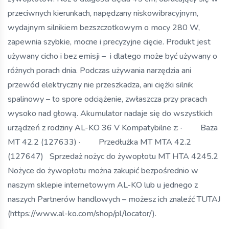
przeciwnych kierunkach, napędzany niskowibracyjnym,
wydajnym silnikiem bezszczotkowym o mocy 280 W,
zapewnia szybkie, mocne i precyzyjne cięcie. Produkt jest
używany cicho i bez emisji – i dlatego może być używany o
różnych porach dnia. Podczas używania narzędzia ani
przewód elektryczny nie przeszkadza, ani ciężki silnik
spalinowy – to spore odciążenie, zwłaszcza przy pracach
wysoko nad głową. Akumulator nadaje się do wszystkich
urządzeń z rodziny AL-KO 36 V Kompatybilne z: · Baza
MT 42.2 (127633) · Przedłużka MT MTA 42.2
(127647) Sprzedaż nożyc do żywopłotu MT HTA 4245.2
Nożyce do żywopłotu można zakupić bezpośrednio w
naszym sklepie internetowym AL-KO lub u jednego z
naszych Partnerów handlowych – możesz ich znaleźć TUTAJ
(https://www.al-ko.com/shop/pl/locator/).