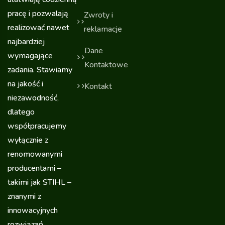
pracę i pozwalają
Zwroty i
realizować nawet
reklamacje
najbardziej
Dane
wymagające
Kontaktowe
zadania. Stawiamy
na jakość i
Kontakt
niezawodność,
dlatego
współpracujemy
wyłącznie z
renomowanymi
producentami –
takimi jak STIHL –
znanymi z
innowacyjnych
rozwiązań,