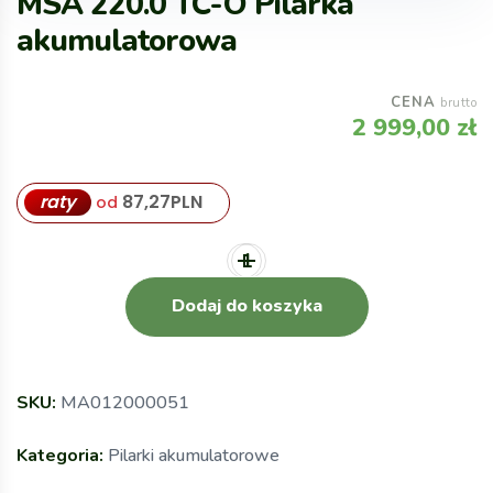
MSA 220.0 TC-O Pilarka
akumulatorowa
CENA
brutto
2 999,00
zł
raty
87,27
PLN
od
Dodaj do koszyka
SKU:
MA012000051
Kategoria:
Pilarki akumulatorowe