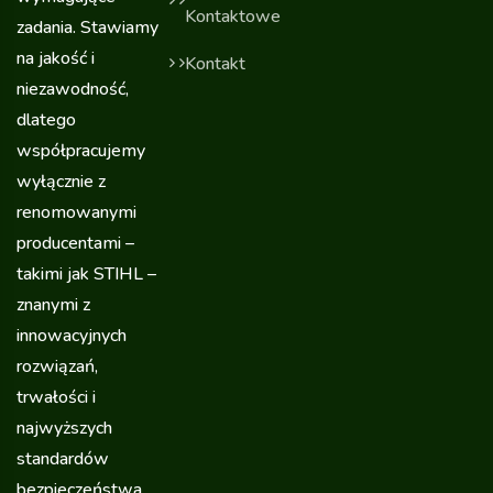
Kontaktowe
zadania. Stawiamy
na jakość i
Kontakt
niezawodność,
dlatego
współpracujemy
wyłącznie z
renomowanymi
producentami –
takimi jak STIHL –
znanymi z
innowacyjnych
rozwiązań,
trwałości i
najwyższych
standardów
bezpieczeństwa.