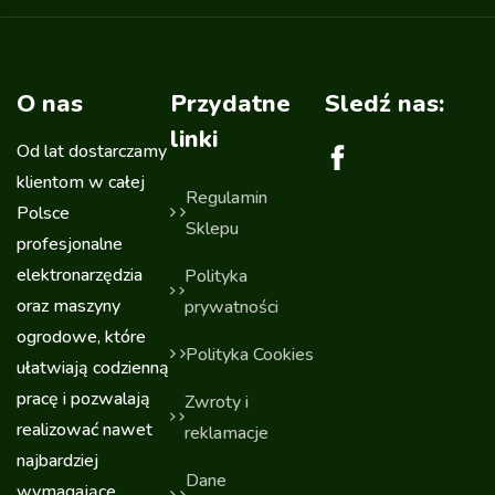
O nas
Przydatne
Sledź nas:
linki
Od lat dostarczamy
klientom w całej
Regulamin
Polsce
Sklepu
profesjonalne
elektronarzędzia
Polityka
oraz maszyny
prywatności
ogrodowe, które
Polityka Cookies
ułatwiają codzienną
pracę i pozwalają
Zwroty i
realizować nawet
reklamacje
najbardziej
Dane
wymagające