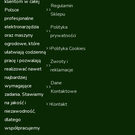
klientom w całej
Regulamin
Polsce
Sklepu
profesjonalne
elektronarzędzia
Polityka
oraz maszyny
prywatności
ogrodowe, które
Polityka Cookies
ułatwiają codzienną
pracę i pozwalają
Zwroty i
realizować nawet
reklamacje
najbardziej
Dane
wymagające
Kontaktowe
zadania. Stawiamy
na jakość i
Kontakt
niezawodność,
dlatego
współpracujemy