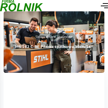
Sklep
Pilarki spalinowe
MS 162 C-BE Pilarka spalinowa,35cm/14″