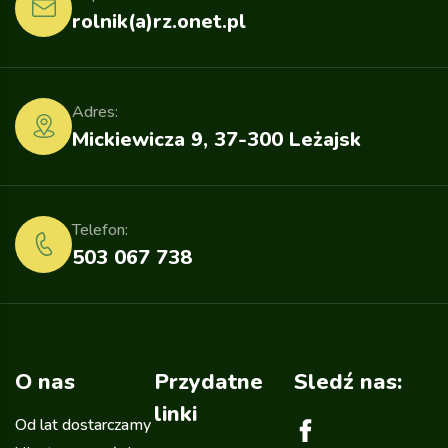
rolnik(a)rz.onet.pl
Adres:
Mickiewicza 9, 37-300 Leżajsk
Telefon:
503 067 738
O nas
Przydatne
Sledź nas:
linki
Od lat dostarczamy