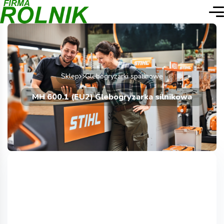
Sklep
Glebogryzarki spalinowe
MH 600.1 (EU2) Glebogryzarka silnikowa