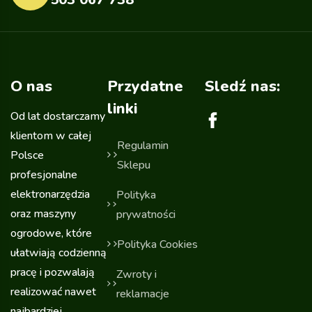
O nas
Przydatne
Sledź nas:
linki
Od lat dostarczamy
klientom w całej
Regulamin
Polsce
Sklepu
profesjonalne
elektronarzędzia
Polityka
oraz maszyny
prywatności
ogrodowe, które
Polityka Cookies
ułatwiają codzienną
pracę i pozwalają
Zwroty i
realizować nawet
reklamacje
najbardziej