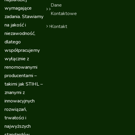
Dane
wymagające
Kontaktowe
zadania. Stawiamy
na jakość i
Kontakt
niezawodność,
dlatego
współpracujemy
wyłącznie z
renomowanymi
producentami –
takimi jak STIHL –
znanymi z
innowacyjnych
rozwiązań,
trwałości i
najwyższych
standardów