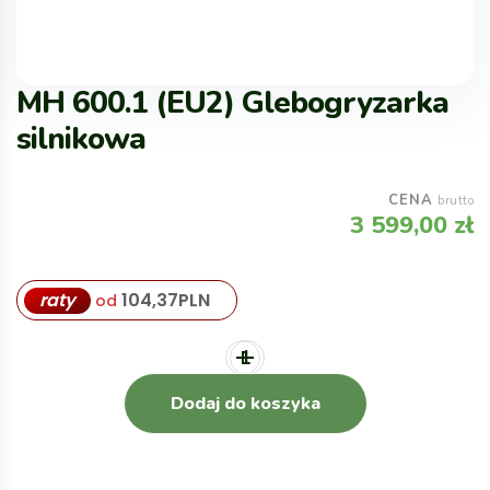
MH 600.1 (EU2) Glebogryzarka
silnikowa
CENA
brutto
3 599,00
zł
raty
104,37
PLN
od
Dodaj do koszyka