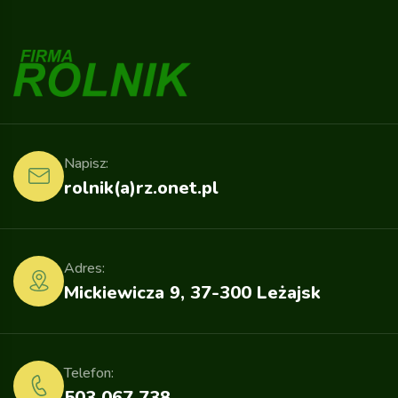
Napisz:
rolnik(a)rz.onet.pl
Adres:
Mickiewicza 9, 37-300 Leżajsk
Telefon:
503 067 738