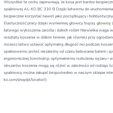
Wszystkie te cechy zapewniają, że kosa jest bardzo bezpiecz
spalinowej AL-KO BC 330 B Dzięki łatwemu do uruchomienia 
bezpiecznie korzystać nawet jako początkujący i hobbystyczny
Elastyczność pracy dzięki wymiennej głowicy tnącej: głowicę
łatwego wykoszenia zarośla i dzikich roślin! Niewielka waga
rezultaty koszenia w dzikim terenie, jak również przy ogrodze
możesz łatwo ustawić optymalną długość nici podczas koszenia
spalinowemu jesteś niezależny od czasu ładowania baterii i s
ergonomicznej konstrukcji, optymalnemu rozłożeniu ciężaru 
obszarów koszenia mogą się różnić w zależności od rodzaju ś
spalinową można zakupić bezpośrednio w naszym sklepie int
ko.com/shop/pl/locator/).