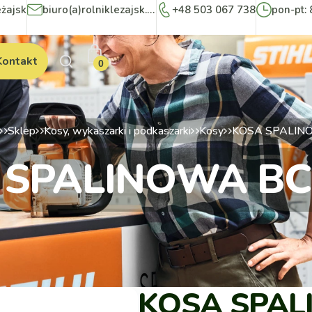
eżajsk
biuro(a)rolniklezajsk.pl
+48 503 067 738
pon-pt: 
Kontakt
0
Sklep
Kosy, wykaszarki i podkaszarki
Kosy
KOSA SPALINO
 SPALINOWA BC 
KOSA SPAL