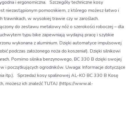
wygodna i ergonomiczna. Szczegóły techniczne kosy
st niezastąpionym pomocnikiem, z którego możesz łatwo i
h trawnikach, w wysokiej trawie czy w zaroślach.
łączony do zestawu metalowy nóż o szerokości roboczej – dla
 uchwytem typu bike zapewniają wydajną pracę i szybkie
ra trzonu wykonana z aluminium. Dzięki automatyce impulsowej
ić podczas założonego noża do koszenia!). Dzięki silnikowi
szarach. Pomimo silnika benzynowego, BC 330 B dzięki swojej
w i początkujących ogrodników. Uwaga: Informacje dotyczące
enia itp.). Sprzedaż kosy spalinowej AL-KO BC 330 B Kosę
, możesz ich znaleźć TUTAJ (https://www.al-