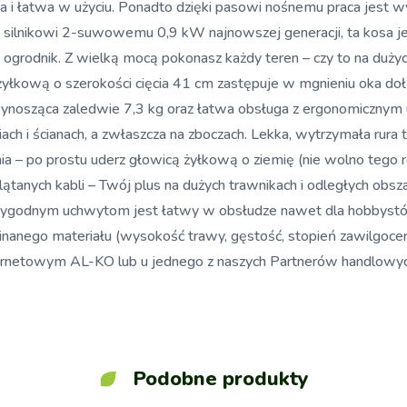
na i łatwa w użyciu. Ponadto dzięki pasowi nośnemu praca jest 
silnikowi 2-suwowemu 0,9 kW najnowszej generacji, ta kosa je
 ogrodnik. Z wielką mocą pokonasz każdy teren – czy to na dużyc
 żyłkową o szerokości cięcia 41 cm zastępuje w mgnieniu oka do
 wynosząca zaledwie 7,3 kg oraz łatwa obsługa z ergonomicznym
niach i ścianach, a zwłaszcza na zboczach. Lekka, wytrzymała ru
 – po prostu uderz głowicą żyłkową o ziemię (nie wolno tego rob
plątanych kabli – Twój plus na dużych trawnikach i odległych ob
i wygodnym uchwytom jest łatwy w obsłudze nawet dla hobbystó
cinanego materiału (wysokość trawy, gęstość, stopień zawilgoc
ernetowym AL-KO lub u jednego z naszych Partnerów handlowych
Podobne produkty