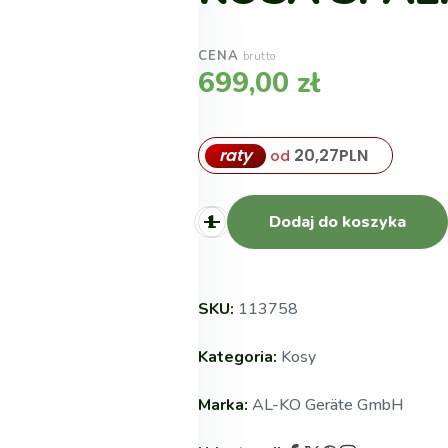
CENA
brutto
699,00
zł
raty
20,27
PLN
od
Dodaj do koszyka
SKU:
113758
Kategoria:
Kosy
Marka:
AL-KO Geräte GmbH