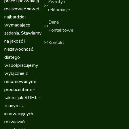
pracę i pozwalają
Zwroty i
realizować nawet
reklamacje
najbardziej
Dane
wymagające
Kontaktowe
zadania. Stawiamy
na jakość i
Kontakt
niezawodność,
dlatego
współpracujemy
wyłącznie z
renomowanymi
producentami –
takimi jak STIHL –
znanymi z
innowacyjnych
rozwiązań,