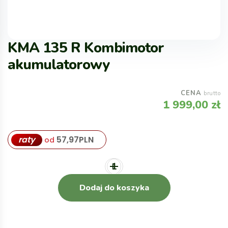
KMA 135 R Kombimotor
akumulatorowy
CENA
brutto
1 999,00
zł
raty
57,97
PLN
od
Dodaj do koszyka