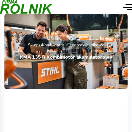
Sklep
KombiMotor - Jednostki silnikowe
KMA 135 R Kombimotor akumulatorowy